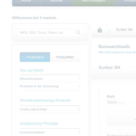
Home
Glossar
Nachhaltigkeit
Prospe
Willkommen bei X-markets.
Euribor 3M
Basiswertdetails
Alle Informationen zum B
Produktliste
Produktfilter
Euribor 3M
Neu am Markt
Neuemissionen
Produkte in der Zeichnung
Kurs
Renditeoptimierungs-Produkte
Stand:
--,
--
Credit Linked Note
-
Kapitalschutz-Produkte
Festzinsanleihen