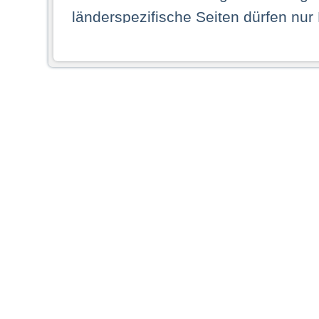
länderspezifische Seiten dürfen nur
Land ihren dauerhaften Wohnsitz ha
Webseiten zugreifen dürfen. Insbe
dauerhaften Wohnsitz in einem ande
Schaubild abgebildeten Staat haben,
anzusehen.
Durch Auswahl eines Landes aus der
dass Sie Ihren dauerhaften Wohnsi
AG übernimmt insbesondere keine Ve
von Webseiten gegenüber natürlichen
ihres Heimatlandes falsche Informat
Webseiten aufrufen, erkennen die
N