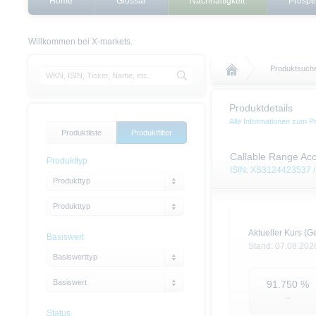
Home
Glossar
Nachhaltigkeit
Prospe
Willkommen bei X-markets.
Produktsuch
Produktdetails
Alle Informationen zum P
Produktliste
Produktfilter
Callable Range Acc
Produkttyp
ISIN: XS3124423537 /
Produkttyp
Produkttyp
Aktueller Kurs (Ge
Basiswert
Stand:
07.08.202
Basiswerttyp
Basiswert
91.750
%
--
Status