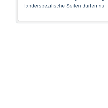
länderspezifische Seiten dürfen nur
Land ihren dauerhaften Wohnsitz ha
Webseiten zugreifen dürfen. Insbe
dauerhaften Wohnsitz in einem ande
Schaubild abgebildeten Staat haben,
anzusehen.
Durch Auswahl eines Landes aus der
dass Sie Ihren dauerhaften Wohnsi
AG übernimmt insbesondere keine Ve
von Webseiten gegenüber natürlichen
ihres Heimatlandes falsche Informat
Webseiten aufrufen, erkennen die
N