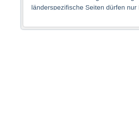
länderspezifische Seiten dürfen nur
Land ihren dauerhaften Wohnsitz ha
Webseiten zugreifen dürfen. Insbe
dauerhaften Wohnsitz in einem ande
Schaubild abgebildeten Staat haben,
anzusehen.
Durch Auswahl eines Landes aus der
dass Sie Ihren dauerhaften Wohnsi
AG übernimmt insbesondere keine Ve
von Webseiten gegenüber natürlichen
ihres Heimatlandes falsche Informat
Webseiten aufrufen, erkennen die
N