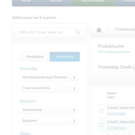
Home
Glossar
Nachhaltigkeit
Prospe
Willkommen bei X-markets.
Produktsuch
Produktsuche
10 Produkte gefunden
Produktliste
Produktfilter
Produkttyp Credit 
Produkttyp
Renditeoptimierungs-Produkte
Credit Linked Note
Name/
Valor
Basiswert
Credit Linked No
Basiswerttyp
129402892
Basiswert
Credit Linked No
132392418
Status