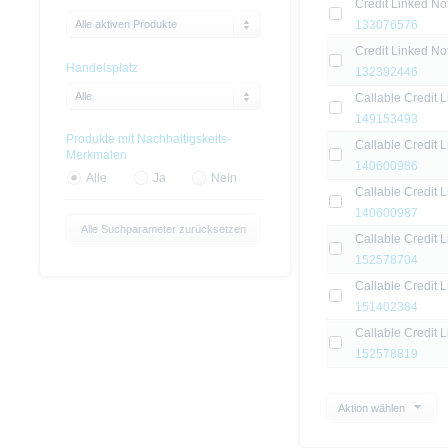
Credit Linked No
Alle aktiven Produkte
133076576
Credit Linked No
Handelsplatz
132392446
Alle
Callable Credit 
149153493
Produkte mit Nachhaltigskeits-
Callable Credit L
Merkmalen
140600986
Alle
Ja
Nein
Callable Credit L
140600987
Alle Suchparameter zurücksetzen
Callable Credit 
152578704
Callable Credit L
151402384
Callable Credit 
152578819
Aktion wählen