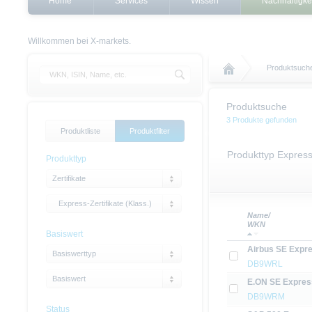
Home
Services
Wissen
Nachhaltigke
Willkommen bei X-markets.
Produktsuch
Produktsuche
3 Produkte gefunden
Produktliste
Produktfilter
Produkttyp Express-
Produkttyp
Zertifikate
Express-Zertifikate (Klass.)
Name/
WKN
Basiswert
Airbus SE Expre
Basiswerttyp
DB9WRL
Basiswert
E.ON SE Express
DB9WRM
Status