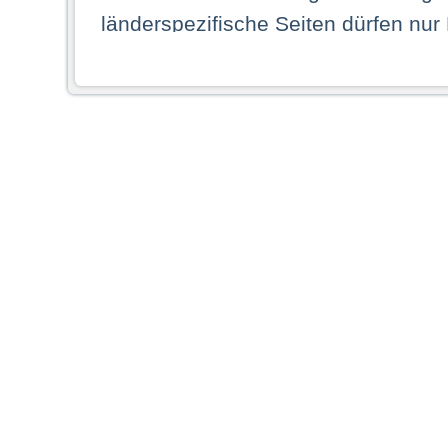
länderspezifische Seiten dürfen nur
Land ihren dauerhaften Wohnsitz ha
Webseiten zugreifen dürfen. Insbe
dauerhaften Wohnsitz in einem ande
Schaubild abgebildeten Staat haben,
anzusehen.
Durch Auswahl eines Landes aus der
dass Sie Ihren dauerhaften Wohnsi
AG übernimmt insbesondere keine Ve
von Webseiten gegenüber natürlichen
ihres Heimatlandes falsche Informat
Webseiten aufrufen, erkennen die
N