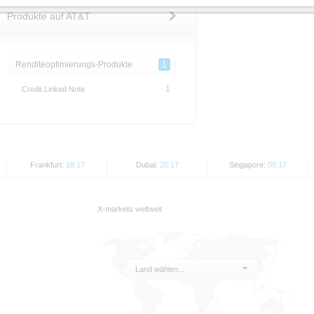
Produkte auf AT&T
es Informationsmaterials
enen Angaben stellen keine Anlageberatung dar. Die vollständigen Angaben zu de
n Prospekten (Basisprospekte, nebst etwaiger Nachträge, sowie den jeweiligen En
nd die Endgültigen Bedingungen stellen das allein verbindliche Verkaufsdokument
Renditeoptimierungs-Produkte
1
ww.xmarkets.de herunterladen. Vor einer Anlageentscheidung sollten Anleger den
 Wertpapiere vollständig zu verstehen. Die Billigung des Prospekts durch die BaF
1
Credit Linked Note
papiere zu verstehen
die aktuelle Einschätzung der Deutsche Bank AG wieder, die sich ohne vorheri
 erläutert, unterliegt der Vertrieb der in dieser Publikation genannten Wertpapie
Frankfurt:
18:17
Dubai:
20:17
Singapore:
00:17
 hierin genannten Wertpapiere weder innerhalb der USA noch an oder für Rechnu
auf angeboten oder an diese verkauft werden.
X-markets weltweit
enthaltenen Informationen dürfen nur in solchen Staaten verbreitet oder veröffent
orschriften zulässig ist. Der direkte oder indirekte Vertrieb dieses Dokuments in
 Übermittlung an oder für Rechnung von US-Personen oder in den USA ansässige 
Land wählen...
d Preise werden nur zu Informationszwecken zur Verfügung gestellt und dienen nich
der Vergangenheit sind kein verlässlicher Indikator für die künftige Wertentwicklu