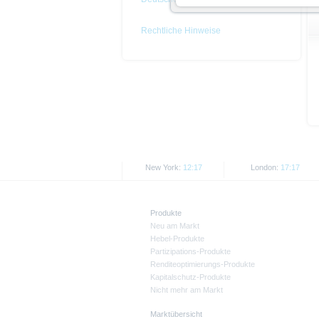
Hinweise für die Nutzung d
Rechtliche Hinweise
Die in diesem Dokument enthalt
der Risiken sind den jeweilige
entnehmen. Der Basisprospekt u
können diese Dokumente unter w
und Chancen einer Anlage in die
nicht als Befürwortung der Wert
Alle Meinungsäußerungen geben 
Wie im jeweiligen Basisprospekt
New York:
12:17
London:
17:17
Beschränkungen. So dürfen die
USA ansässigen Personen zum K
Produkte
Dieses Dokument und die in ihm 
Neu am Markt
den jeweils anwendbaren Rechtsv
Hebel-Produkte
Kanada oder Japan, sowie seine
Partizipations-Produkte
Renditeoptimierungs-Produkte
Alle hier abgebildeten Kurse un
Kapitalschutz-Produkte
Kurse/Preise. Wertentwicklungen 
Nicht mehr am Markt
Marktübersicht