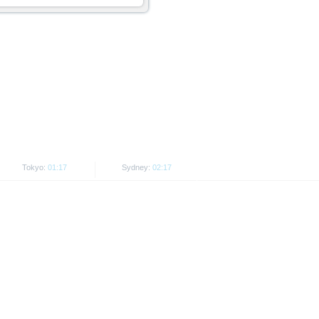
n Wertpapieren einschließlich
dgültigen Bedingungen) zu
 der Wertpapiere dar. Anleger
 Prospekt lesen, um die Risiken
in oder eine andere Behörde ist
ge Ankündigung ändern kann.
re in bestimmten Rechtsordnungen
Tokyo:
01:17
Sydney:
02:17
ng von US-Personen oder in den
licht werden, in denen dies nach
 den USA, Großbritannien,
Personen, sind untersagt.
t als Indikator handelbarer
ng.