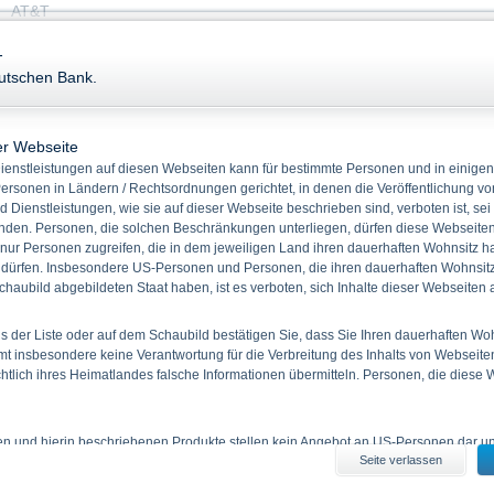
AT&T
WKN: A0HL9Z / ISIN: US00206R1023
-
eutschen Bank.
Kurs
er Webseite
Stand:
07.08.2026,
11:55:42
enstleistungen auf diesen Webseiten kann für bestimmte Personen und in einigen
ersonen in Ländern / Rechtsordnungen gerichtet, in denen die Veröffentlichung vo
d Dienstleistungen, wie sie auf dieser Webseite beschrieben sind, verboten ist, sei
23.79
USD
den. Personen, die solchen Beschränkungen unterliegen, dürfen diese Webseiten 
 nur Personen zugreifen, die in dem jeweiligen Land ihren dauerhaften Wohnsitz h
 dürfen. Insbesondere US-Personen und Personen, die ihren dauerhaften Wohnsitz 
Änderung absolut
+0.08
USD
haubild abgebildeten Staat haben, ist es verboten, sich Inhalte dieser Webseiten
Änderung in %
+0.32 %
Tageshoch
23.91
USD
 der Liste oder auf dem Schaubild bestätigen Sie, dass Sie Ihren dauerhaften Wo
 insbesondere keine Verantwortung für die Verbreitung des Inhalts von Webseite
Tagestief
23.35
USD
ichtlich ihres Heimatlandes falsche Informationen übermitteln. Personen, die diese
ien und hierin beschriebenen Produkte stellen kein Angebot an US-Personen dar und
Please note:
Disclaimer for EU BMR and Deutsche Bank Indikationen
Seite verlassen
iten erhältlichen Informationen durch US-Personen und durch Personen, die in 
 haben, ist verboten.