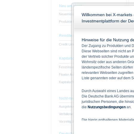
Neu am Markt
Neuemissionen
Willkommen bei X-markets 
Investmentplattform der D
Produkte in der Zeichnung
Renditeoptimierungs-Produkte
Hinweise für die Nutzung d
Credit Linked Note
Der Zugang zu Produkten und Di
Diese Webseiten sind nicht an P
der Vertrieb solcher Produkte un
Kapitalschutz-Produkte
Wohnsitz oder aus anderen Grün
Festzinsanleihen
länderspezifische Seiten dürfen
relevanten Webseiten zugreifen
Floater Anleihen
Liste genannten oder auf dem Sc
Kapitalschutz-Produkte mit Partizipation
Durch Auswahl eines Landes aus
Die Deutsche Bank AG übernimmt
Nicht mehr am Markt
juristischen Personen, die hins
Ausgeknockte Produkte
die
Nutzungsbedingungen
an.
Verfallene Produkte
Die hierin enthaltenen Material
Vorzeitig zurückgezahlte Produkte
Der Zugang zu auf diesen Webse
nicht ihren dauerhaften Wohnsitz
Deutsche Bank AG Rating