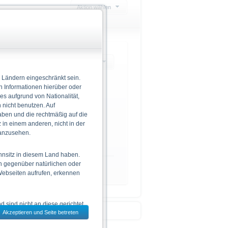
Aktion wählen
Zeitraum: Intraday
 Ländern eingeschränkt sein.
n Informationen hierüber oder
 es aufgrund von Nationalität,
nicht benutzen. Auf
aben und die rechtmäßig auf die
in einem anderen, nicht in der
 anzusehen.
hnsitz in diesem Land haben.
n gegenüber natürlichen oder
1. Jan
 Webseiten aufrufen, erkennen
 sind nicht an diese gerichtet.
Akzeptieren und Seite betreten
dem jeweils ausgewählten Land