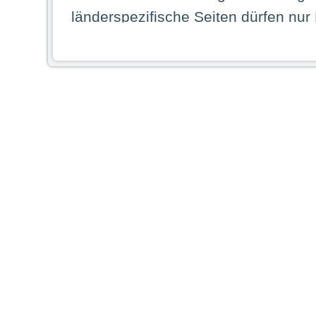
länderspezifische Seiten dürfen nur
Land ihren dauerhaften Wohnsitz ha
Webseiten zugreifen dürfen. Insbe
dauerhaften Wohnsitz in einem ande
Schaubild abgebildeten Staat haben,
anzusehen.
Durch Auswahl eines Landes aus der
dass Sie Ihren dauerhaften Wohnsi
AG übernimmt insbesondere keine Ve
von Webseiten gegenüber natürlichen
ihres Heimatlandes falsche Informat
Webseiten aufrufen, erkennen die
N