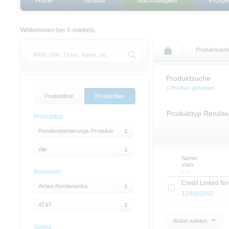
Home
Glossar
Nachhaltigkeit
Prospe
Willkommen bei X-markets.
Produktsuch
Produktsuche
1 Produkt gefunden
Produktliste
Produktfilter
Produkttyp Rendite
Produkttyp
Renditeoptimierungs-Produkte
Alle
Name/
Valor
Basiswert
Credit Linked No
Aktien Nordamerika
129402892
AT&T
Aktion wählen
Status