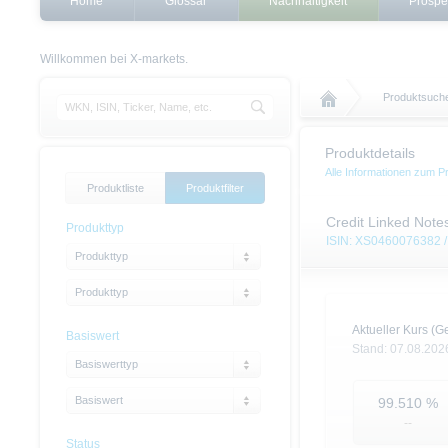
Home
Glossar
Nachhaltigkeit
Prospe
Willkommen bei X-markets.
Produktsuch
Produktdetails
Alle Informationen zum P
Produktliste
Produktfilter
Credit Linked Note
Produkttyp
ISIN: XS0460076382 /
Produkttyp
Produkttyp
Aktueller Kurs (Ge
Basiswert
Stand:
07.08.202
Basiswerttyp
Basiswert
99.510
%
--
Status