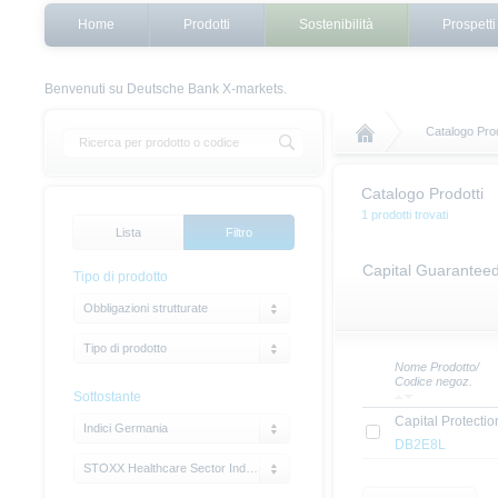
Home
Prodotti
Sostenibilità
Prospetti
Benvenuti su Deutsche Bank X-markets.
Catalogo Prod
Catalogo Prodotti
1 prodotti trovati
Lista
Filtro
Capital Guarantee
Tipo di prodotto
Obbligazioni strutturate
Tipo di prodotto
Nome Prodotto/
Codice negoz.
Sottostante
Capital Protecti
Indici Germania
DB2E8L
STOXX Healthcare Sector Index (.SXDP)