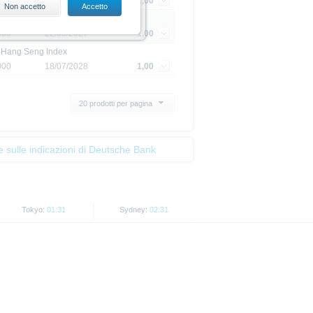
000
20/02/2029
1,00
Non accetto
Accetto
000
22/03/2027
1,00
 intendersi in alcun modo come
, Hang Seng Index
cuno strumento finanziario e/o
ni definitive) è possibile trovare
000
18/07/2028
1,00
li unici documenti di vendita
www.xmarkets.it. Prima di adottare
sono riportate le informazioni
20 prodotti per pagina
ndere appieno i rischi e le
 da parte della BaFin o di
umenti sono disponibili sul sito
e sulle indicazioni di Deutsche Bank
totale o parziale del capitale
e allo strumento del bail-in.
re appieno i rischi e le
asi altra autorità non deve
Tokyo:
01:31
Sydney:
02:31
cazione, che possono essere
i altre unità aziendali o
tti possono essere solo acquistati,