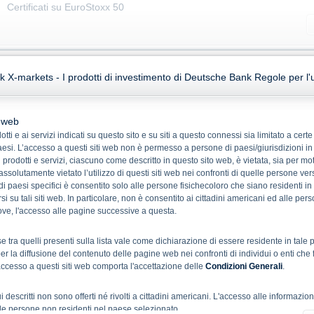
Certificati su EuroStoxx 50
Nome Prodotto/
X-markets - I prodotti di investimento di Deutsche Bank Regole per l'ut
Codice negoz.
Strike
Denaro
Let
EuroStoxx 50 Phoenix Certificate
DH5FS6
-
96,7100
0,0
o web
tti e ai servizi indicati su questo sito e su siti a questo connessi sia limitato a cer
EuroStoxx 50 Phoenix Certificate
 paesi. L’accesso a questi siti web non è permesso a persone di paesi/giurisdizioni in
DH5FF1
-
98,7700
0,0
 prodotti e servizi, ciascuno come descritto in questo sito web, è vietata, sia per mot
EuroStoxx 50 Phoenix Certificate
 assolutamente vietato l’utilizzo di questi siti web nei confronti di quelle persone ver
DH457X
-
100,7700
0,0
b di paesi specifici è consentito solo alle persone fisichecoloro che siano residenti i
i su tali siti web. In particolare, non è consentito ai cittadini americani ed alle per
Bonus Certificate linked to EuroStoxx 50 Index
trove, l'accesso alle pagine successive a questa.
DB2EQH
-
-
Drop-Back Certificate linked to EuroStoxx 50 Index
e tra quelli presenti sulla lista vale come dichiarazione di essere residente in ta
DH4CXY
100,0000
119,9200
0,0
r la diffusione del contenuto delle pagine web nei confronti di individui o enti che 
accesso a questi siti web comporta l'accettazione delle
Condizioni Generali
.
Drop-Back Certificate linked to EuroStoxx 50 Index
DB2RVD
100,0000
114,9300
115,9
 qui descritti non sono offerti né rivolti a cittadini americani. L'accesso alle informazio
Phoenix Memory Autocallable linked to Worst of EuroStoxx50, S&P500, Nik
alle persone non residenti nel paese selezionato.