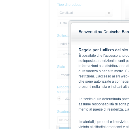
Tipo di prodotto
Certificati
Tutto
Benvenuti su Deutsche Bank 
Sottostante
Indici Europa
Regole per l'utilizzo del sit
EuroStoxx 50
È possibile che l'accesso ai prodo
sottoposto a restrizioni in certi
informazioni o la distribuzione di
Stato
di residenza o per altri motivi. È
Prodotti attivi
restrizioni. L'accesso ai siti we
che sono autorizzate a connetters
presenti nella lista o indicati al
Prodotti con caratteristiche di
sostenibilità
Tutto
Si
No
La scelta di un determinato paes
assume responsabilità di sorta pe
merito al paese di residenza. L'
Scadenza
I materiali, i prodotti e i servizi
vietato ai cittadini americani e 