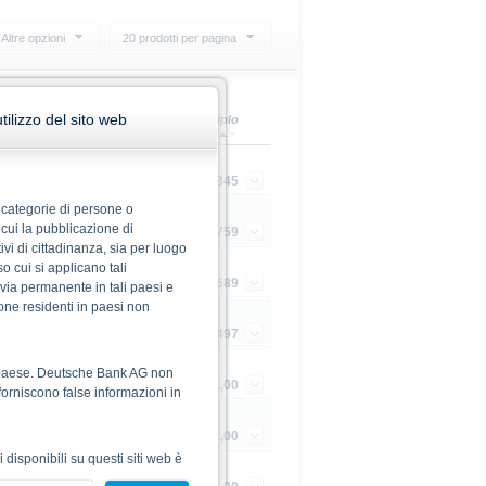
Altre opzioni
20 prodotti per pagina
ilizzo del sito web
tera
Scadenza
Multiplo
000
19/06/2031
0,015845
te categorie di persone o
 cui la pubblicazione di
000
06/03/2031
0,01759
ivi di cittadinanza, sia per luogo
so cui si applicano tali
000
21/11/2030
0,017689
n via permanente in tali paesi e
sone residenti in paesi non
-
30/09/2027
0,030497
le paese. Deutsche Bank AG non
000
07/03/2028
1,00
forniscono false informazioni in
300
18/03/2027
1,00
ni disponibili su questi siti web è
kei 225