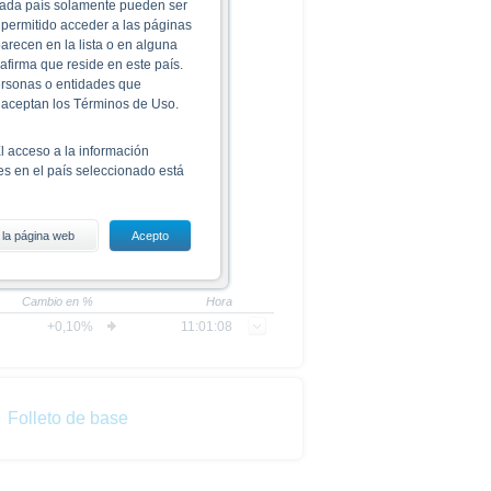
 cada país solamente pueden ser
permitido acceder a las páginas
recen en la lista o en alguna
afirma que reside en este país.
ersonas o entidades que
 aceptan los Términos de Uso.
l acceso a la información
s en el país seleccionado está
 la página web
Acepto
completa sobre los productos,
í como las condiciones finales
de venta vinculante para los
Cambio en %
Hora
eberán leer detenidamente el
+0,10%
11:01:08
s de invertir en valores. La
ducto.
 sin previo aviso. Como se
Folleto de base
stá sujeta a restricciones en