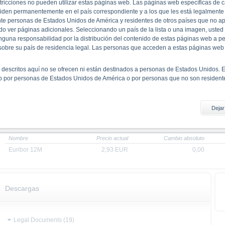
stricciones no pueden utilizar estas páginas web. Las páginas web específicas de
ISIN
XS0460081622
iden permanentemente en el país correspondiente y a los que les está legalmente 
Tipo de producto
Capital Guarantee Note
te personas de Estados Unidos de América y residentes de otros países que no apa
Subyacente
Euribor 12M
o ver páginas adicionales. Seleccionando un país de la lista o una imagen, usted 
una responsabilidad por la distribución del contenido de estas páginas web a p
Multiplicador
1,00
 sobre su país de residencia legal. Las personas que acceden a estas páginas web
Quanto
No
Fecha de emisión
12/01/2024
s descritos aquí no se ofrecen ni están destinados a personas de Estados Unidos. E
Maturity
12/01/2029
b por personas de Estados Unidos de América o por personas que no son residente
Redemption
Cash
Nivel de Capital Protegido
100,00 %
Dejar
l material informativo
a página web de X-markets no constituye un consejo de inversión. La información 
Subyacente
an en los folletos correspondientes (folletos de base, incluidos los suplementos, as
unto con sus suplementos y las condiciones finales, constituyen el único documento 
Nombre
Precio actual
Cambio absoluto
ersores pueden descargarlos en https://www.xmarkets.db.com/ES. Los inversores d
Euribor 12M
2,93
EUR
0,00
ecisión de inversión, a efectos de entender por completo los riesgos y oportunidade
n o cualquier otra autoridad no debe interpretarse como una recomendación del pro
eutsche Bank AG refleja la evaluación actual de Deutsche Bank que puede cambiar
Descargas
ctivo, la distribución de los productos mencionados en la página web de X-Markets e
Legal Documents (19)