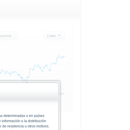
yacente
1 mes
20. jul.
28. jul.
6. ago.
nas determinadas o en países
pales
 información o la distribución
 de residencia u otros motivos.
sControl: No figures found