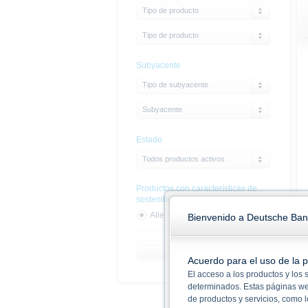
Tipo de producto
Tipo de producto
Subyacente
Tipo de subyacente
Subyacente
Estado
Todos productos activos
Productos con características de
sostenibilidad
Alle
Si
Nein
Bienvenido a Deutsche Ban
Limpiar filtro
Acuerdo para el uso de la 
El acceso a los productos y los
determinados. Estas páginas web 
de productos y servicios, como 