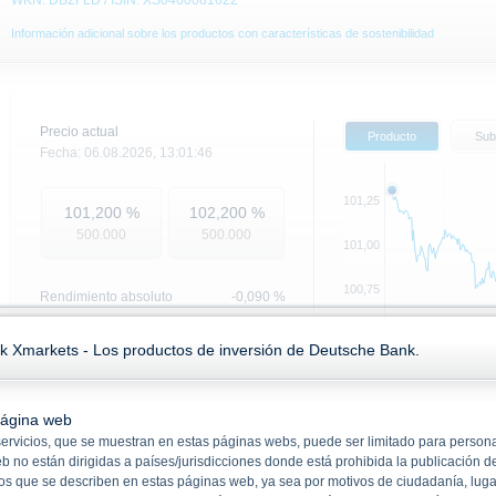
WKN: DB2FLD / ISIN: XS0460081622
Información adicional sobre los productos con características de sostenibilidad
Precio actual
Producto
Sub
Fecha:
06.08.2026,
13:01:46
101,25
101,200
%
102,200
%
500.000
500.000
101,00
100,75
Rendimiento absoluto
-0,090
%
Rendimiento en %
-0,089 %
100,50
k Xmarkets - Los productos de inversión de Deutsche Bank.
Máximo mensual (oferta)
101,290
%
10. jul.
Mínimo mensual (oferta)
100,640
%
página web
 servicios, que se muestran en estas páginas webs, puede ser limitado para perso
Base de datos
Datos princi
no están dirigidas a países/jurisdicciones donde está prohibida la publicación de
los que se describen en estas páginas web, ya sea por motivos de ciudadanía, lugar
CategoryFigure