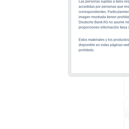
Las personas sujetas a tales re
accedidas por personas que res
correspondientes. Particularmen
imagen mostrada tienen prohibid
Deutsche Bank AG no asume ning
proporcionen información falsa
Estos materiales y los producto
disponible en estas páginas we
prohibido.
Información sobre el uso de
La información contenida en est
incluidos los riesgos, se muestr
respectivas). El folleto base, j
productos respectivos. Los inv
folleto antes de tomar ninguna d
aprobación del folleto por BaFi
Toda expresión de opinión de D
explica en el folleto base respe
determinados países.