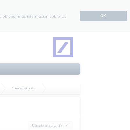
OK
a obtener más información sobre las
Caraterística d...
Seleccione una acción