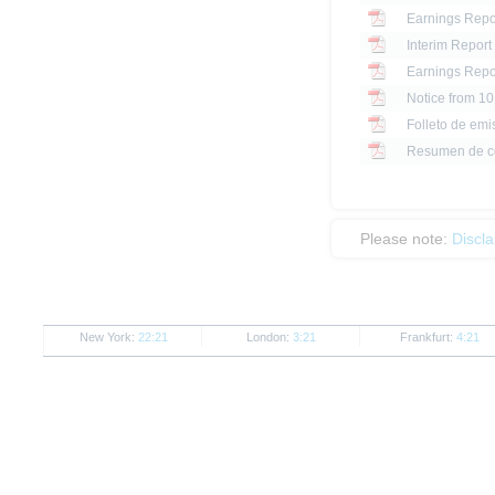
Earnings Repo
Interim Report 
Earnings Repo
Notice from 1
Folleto de emi
Resumen de c
Please note:
Discl
New York:
22:21
London:
3:21
Frankfurt:
4:21