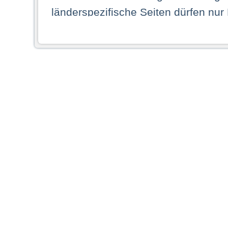
länderspezifische Seiten dürfen nur
Land ihren dauerhaften Wohnsitz ha
Webseiten zugreifen dürfen. Insbe
dauerhaften Wohnsitz in einem ande
Schaubild abgebildeten Staat haben,
anzusehen.
Durch Auswahl eines Landes aus der
dass Sie Ihren dauerhaften Wohnsi
AG übernimmt insbesondere keine Ve
von Webseiten gegenüber natürlichen
ihres Heimatlandes falsche Informat
Webseiten aufrufen, erkennen die
N