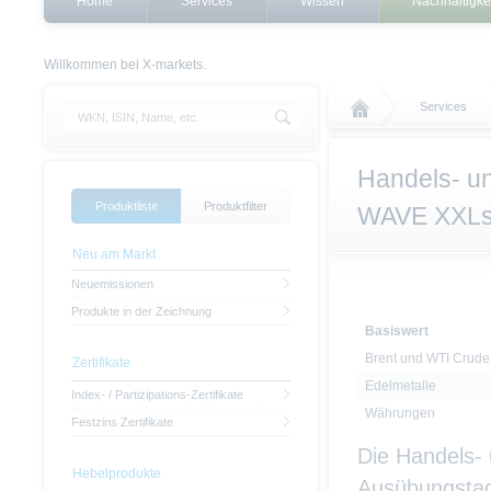
Home
Services
Wissen
Nachhaltigke
Willkommen bei X-markets.
Services
Handels- u
Produktliste
Produktfilter
WAVE XXL
Neu am Markt
Neuemissionen
Produkte in der Zeichnung
Basiswert
Brent und WTI Crude 
Zertifikate
Edelmetalle
Index- / Partizipations-Zertifikate
Währungen
Festzins Zertifikate
Die Handels- 
Hebelprodukte
Ausübungstag 