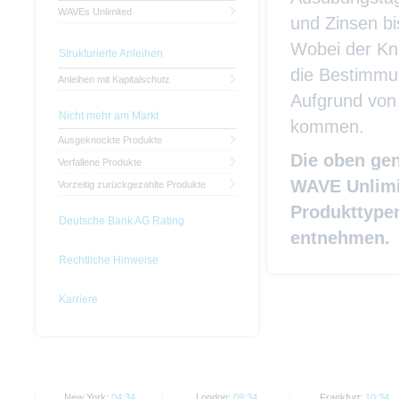
WAVEs Unlimited
und Zinsen bi
Wobei der Kno
Strukturierte Anleihen
die Bestimmu
Anleihen mit Kapitalschutz
Aufgrund von 
Nicht mehr am Markt
kommen.
Ausgeknockte Produkte
Die oben ge
Verfallene Produkte
WAVE Unlimi
Vorzeitig zurückgezahlte Produkte
Produkttype
Deutsche Bank AG Rating
entnehmen.
Rechtliche Hinweise
Karriere
New York:
04:34
London:
09:34
Frankfurt:
10:34