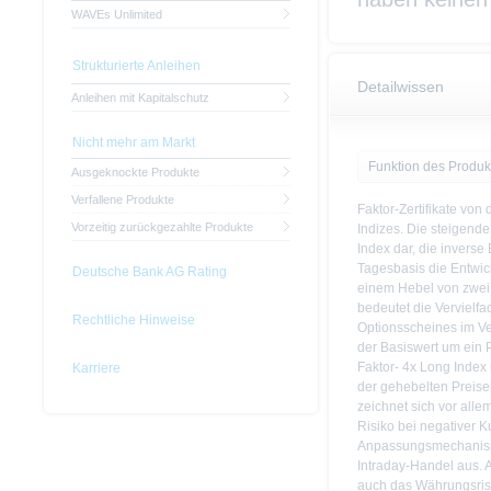
WAVEs Unlimited
Strukturierte Anleihen
Detailwissen
Anleihen mit Kapitalschutz
Nicht mehr am Markt
Funktion des Produk
Ausgeknockte Produkte
Verfallene Produkte
Faktor-Zertifikate von
Vorzeitig zurückgezahlte Produkte
Indizes. Die steigende
Index dar, die inverse
Tagesbasis die Entwic
Deutsche Bank AG Rating
einem Hebel von zwei,
bedeutet die Vervielf
Rechtliche Hinweise
Optionsscheines im Ve
der Basiswert um ein 
Faktor- 4x Long Index u
Karriere
der gehebelten Preisen
zeichnet sich vor all
Risiko bei negativer 
Anpassungsmechanism
Intraday-Handel aus. 
auch das Währungsrisi