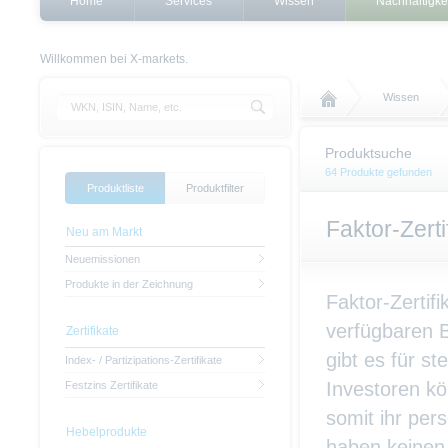
Home
Services
Wissen
Nachhaltigke
Willkommen bei X-markets.
Wissen
Produktsuche
64 Produkte gefunden
Produktliste
Produktfilter
Faktor-Zerti
Neu am Markt
Neuemissionen
Produkte in der Zeichnung
Faktor-Zertif
verfügbaren B
Zertifikate
gibt es für s
Index- / Partizipations-Zertifikate
Investoren k
Festzins Zertifikate
somit ihr pers
Hebelprodukte
haben keinen 