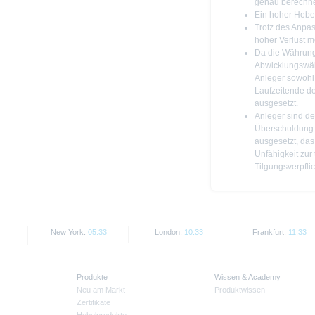
genau berechn
Ein hoher Hebe
Trotz des Anpa
hoher Verlust m
Da die Währung 
Abwicklungswähr
Anleger sowohl
Laufzeitende d
ausgesetzt.
Anleger sind de
Überschuldung 
ausgesetzt, das
Unfähigkeit zur
Tilgungsverpfli
New York:
05:33
London:
10:33
Frankfurt:
11:33
Produkte
Wissen & Academy
Neu am Markt
Produktwissen
Zertifikate