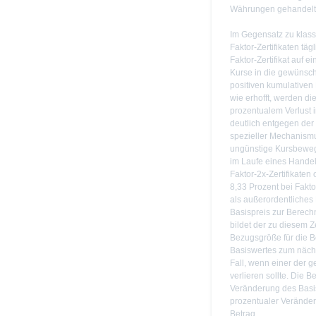
Währungen gehandelt
Im Gegensatz zu klass
Faktor-Zertifikaten täg
Faktor-Zertifikat auf 
Kurse in die gewünsch
positiven kumulativen
wie erhofft, werden di
prozentualem Verlust i
deutlich entgegen der
spezieller Mechanismus
ungünstige Kursbeweg
im Laufe eines Handel
Faktor-2x-Zertifikaten 
8,33 Prozent bei Faktor
als außerordentliches 
Basispreis zur Berech
bildet der zu diesem Ze
Bezugsgröße für die B
Basiswertes zum nächs
Fall, wenn einer der 
verlieren sollte. Die 
Veränderung des Basisw
prozentualer Veränder
Betrag.