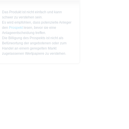
jeweiligen Endgültigen
n das allein verbindliche
Vor einer Anlageentscheidung
Das Produkt ist nicht einfach und kann
rstehen. Die Billigung des
schwer zu verstehen sein.
Es wird empfohlen, dass potenzielle Anleger
den
Prospekt
lesen, bevor sie eine
Anlageentscheidung treffen.
ge Ankündigung ändern kann.
Die Billigung des Prospekts ist nicht als
Befürwortung der angebotenen oder zum
piere in bestimmten
Handel an einem geregelten Markt
n oder für Rechnung von US-
zugelassenen Wertpapiere zu verstehen.
cht werden, in denen dies nach
 Website enthaltenen
von US-Personen oder in den
t als Indikator handelbarer