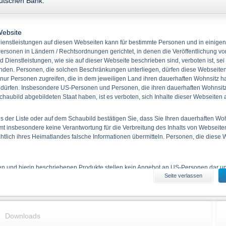
eutschen Bank.
Name
Akt. Kurs
+/-
Festzins EUR
-
-
Website
enstleistungen auf diesen Webseiten kann für bestimmte Personen und in einigen
Stammdaten
Kennzahlen
ersonen in Ländern / Rechtsordnungen gerichtet, in denen die Veröffentlichung vo
Keine Produkt
d Dienstleistungen, wie sie auf dieser Webseite beschrieben sind, verboten ist, sei
WKN
DB9WGK
den. Personen, die solchen Beschränkungen unterliegen, dürfen diese Webseiten 
 nur Personen zugreifen, die in dem jeweiligen Land ihren dauerhaften Wohnsitz h
ISIN
DE000DB9WGK4
 dürfen. Insbesondere US-Personen und Personen, die ihren dauerhaften Wohnsitz 
Quanto
Nein
haubild abgebildeten Staat haben, ist es verboten, sich Inhalte dieser Webseiten
Bezugsverhältnis
1,00
Produkttyp
Grüne Festzinsanleihen
 der Liste oder auf dem Schaubild bestätigen Sie, dass Sie Ihren dauerhaften Wo
 insbesondere keine Verantwortung für die Verbreitung des Inhalts von Webseite
Basiswert
Festzins EUR
ichtlich ihres Heimatlandes falsche Informationen übermitteln. Personen, die diese
Rückzahlung
Cash
Emissionstag
12.08.2025
Laufzeit
14.08.2028
ien und hierin beschriebenen Produkte stellen kein Angebot an US-Personen dar und
Seite verlassen
iten erhältlichen Informationen durch US-Personen und durch Personen, die in 
Kapitalschutz %
100,00 %
 haben, ist verboten.
es Informationsmaterials
Downloads
enthaltenen Angaben stellen keine Anlageberatung dar. Die vollständigen Angaben