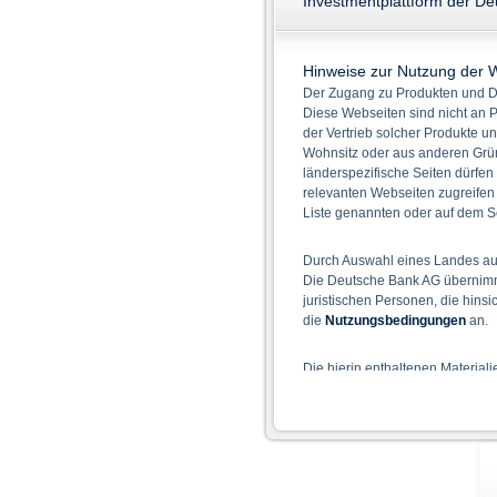
Investmentplattform der D
Hinweise zur Nutzung der 
Der Zugang zu Produkten und Di
Diese Webseiten sind nicht an P
der Vertrieb solcher Produkte un
Wohnsitz oder aus anderen Grün
länderspezifische Seiten dürfen
relevanten Webseiten zugreifen
Liste genannten oder auf dem Sc
Durch Auswahl eines Landes aus
Die Deutsche Bank AG übernimmt
juristischen Personen, die hins
die
Nutzungsbedingungen
an.
Die hierin enthaltenen Material
Der Zugang zu auf diesen Webse
nicht ihren dauerhaften Wohnsitz
Hinweise für die Nutzung d
Die auf der X-markets Website 