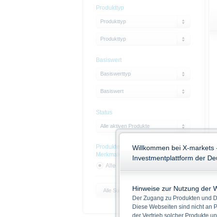
Produkttyp
Produkttyp
Produkttyp
Basiswert
Basiswerttyp
Basiswert
Status
Alle aktiven Produkte
Produkte mit Nachhaltigskeits-
Willkommen bei X-markets 
Merkmalen
Investmentplattform der D
Alle
Ja
Nein
Hinweise zur Nutzung der 
Alle Suchparameter zurücksetzen
Der Zugang zu Produkten und Di
Diese Webseiten sind nicht an P
der Vertrieb solcher Produkte un