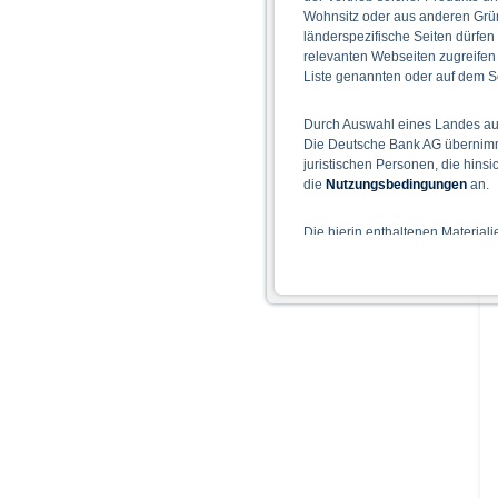
Wohnsitz oder aus anderen Grün
länderspezifische Seiten dürfen
relevanten Webseiten zugreifen
Liste genannten oder auf dem Sc
Durch Auswahl eines Landes aus
Die Deutsche Bank AG übernimmt
juristischen Personen, die hins
die
Nutzungsbedingungen
an.
Die hierin enthaltenen Material
Der Zugang zu auf diesen Webse
nicht ihren dauerhaften Wohnsitz
Hinweise für die Nutzung d
Die auf der X-markets Website 
einschließlich der Risiken sind
Bedingungen) zu entnehmen. Der
Verkaufsdokument der Wertpapi
sollten Anleger den Prospekt le
Prospekts durch die BaFin oder 
Alle Meinungsäußerungen geben 