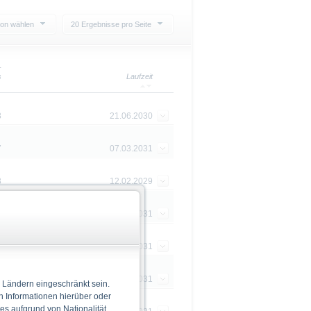
ion wählen
20 Ergebnisse pro Seite
-
s
Laufzeit
8
21.06.2030
7
07.03.2031
3
12.02.2029
4
07.03.2031
0
15.08.2031
2
06.06.2031
 Ländern eingeschränkt sein.
n Informationen hierüber oder
 es aufgrund von Nationalität,