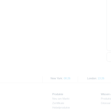
Wie im jeweiligen Basisprospekt
Rechtsordnungen Beschränkunge
Personen oder in den USA ansä
Die auf der X-markets Website en
den jeweils anwendbaren Rechtsvo
Informationen in den USA, Groß
USA ansässige Personen, sind u
Alle hier abgebildeten Kurse un
Kurse/Preise. Wertentwicklungen
New York:
08:26
London:
13:26
Produkte
Wissen
Neu am Markt
Produkt
Zertifikate
Glossar
Hebelprodukte