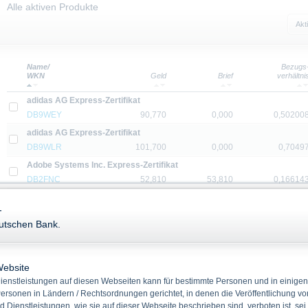
Alle aktiven Produkte
Akt
Name/
Bezugs
WKN
Geld
Brief
verhältni
adidas AG Express-Zertifikat
DB9WEY
90,770
0,000
0,50200
adidas AG Express-Zertifikat
DB9WLR
101,700
0,000
0,7049
Adobe Systems Inc. Express-Zertifikat
DB2FNC
52,810
53,810
0,16614
Airbus SE Express-Zertifikat
-
DB9WLS
102,030
0,000
0,56211
eutschen Bank.
Airbus SE Express-Zertifikat
DB9WRL
-
-
1,0
Airbus SE Express-Zertifikat
Website
DB9WPK
104,820
0,000
0,56902
enstleistungen auf diesen Webseiten kann für bestimmte Personen und in einigen
ersonen in Ländern / Rechtsordnungen gerichtet, in denen die Veröffentlichung vo
Airbus SE Express-Zertifikat
d Dienstleistungen, wie sie auf dieser Webseite beschrieben sind, verboten ist, sei