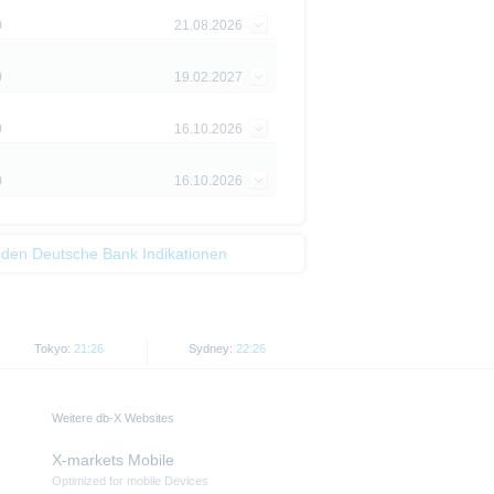
0
21.08.2026
piere in bestimmten
n oder für Rechnung von US-
0
19.02.2027
cht werden, in denen dies nach
0
16.10.2026
 Website enthaltenen
von US-Personen oder in den
0
16.10.2026
t als Indikator handelbarer
 den Deutsche Bank Indikationen
Tokyo:
21:26
Sydney:
22:26
Weitere db-X Websites
X-markets Mobile
Optimized for mobile Devices