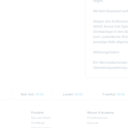
liegen.
Mit dem Basiswert ve
Wegen des Einflusses
WAVE Knock-Out Option
Direktanlage in den B
zum Laufzeitende Risik
jeweilige Aktie allgem
Währungsrisiken
Ein Wechselkursrisiko 
Abwicklungswährung ni
New York:
03:59
London:
08:59
Frankfurt:
09:59
Produkte
Wissen & Academy
Neu am Markt
Produktwissen
Zertifikate
Glossar