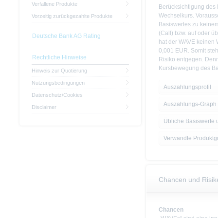
Verfallene Produkte
Berücksichtigung des 
Wechselkurs. Vorausse
Vorzeitig zurückgezahlte Produkte
Basiswertes zu keinem
(Call) bzw. auf oder üb
Deutsche Bank AG Rating
hat der WAVE keinen W
0,001 EUR. Somit ste
Rechtliche Hinweise
Risiko entgegen. Denn
Kursbewegung des Basi
Hinweis zur Quotierung
Nutzungsbedingungen
Auszahlungsprofil
Datenschutz/Cookies
Auszahlungs-Graph
Disclaimer
Übliche Basiswerte 
Verwandte Produktg
Chancen und Risik
Chancen