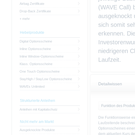
Airbag Zertifikate
(WAVE Call) b
Drop-Back Zertifikate
ausgeknockt u
+ mehr
sich somit s
erkennen. Die
Hebelprodukte
Investorenwun
Digital Optionsscheine
Inline Optionsscheine
niedrigeren C
Inline Window-Optionsscheine
Laufzeit.
Klass. Optionsscheine
One Touch Optionsscheine
StayHigh / StayLow Optionsscheine
Detailwissen
WAVEs Unlimited
Strukturierte Anleihen
Funktion des Produk
Anleihen mit Kapitalschutz
Die Funktionsweise e
Nicht mehr am Markt
Laufzeitende beschrei
Optionsscheines einen
Ausgeknockte Produkte
dem aktuellen Kurs de