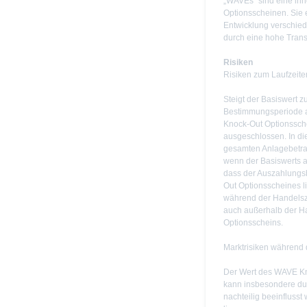
„WAVEs“ sind eine inno
Optionsscheinen. Sie 
Entwicklung verschied
durch eine hohe Tran
Risiken
Risiken zum Laufzeit
Steigt der Basiswert 
Bestimmungsperiode au
Knock-Out Optionssche
ausgeschlossen. In di
gesamten Anlagebetrag
wenn der Basiswerts a
dass der Auszahlungs
Out Optionsscheines li
während der Handelsze
auch außerhalb der H
Optionsscheins.
Marktrisiken während 
Der Wert des WAVE Kn
kann insbesondere du
nachteilig beeinfluss