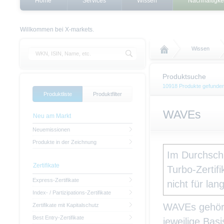
Home
Services
Wissen
Nachhaltigke
Willkommen bei X-markets.
Wissen
Produktsuche
10918 Produkte gefunde
Produktliste
Produktfilter
WAVEs
Neu am Markt
Neuemissionen
Produkte in der Zeichnung
Im Durchschn
Zertifikate
Turbo-Zertifi
Express-Zertifikate
nicht für lan
Index- / Partizipations-Zertifikate
WAVEs gehöre
Zertifikate mit Kapitalschutz
Best Entry-Zertifikate
jeweilige Bas