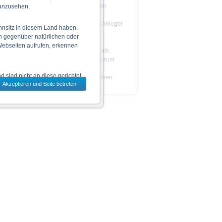
Das Produkt ist nicht einfach und kann
 anzusehen.
schwer zu verstehen sein.
Es wird empfohlen, dass potenzielle Anleger
hnsitz in diesem Land haben.
den
Prospekt
lesen, bevor sie eine
n gegenüber natürlichen oder
Anlageentscheidung treffen.
 Webseiten aufrufen, erkennen
Die Billigung des Prospekts ist nicht als
Befürwortung der angebotenen oder zum
Handel an einem geregelten Markt
 sind nicht an diese gerichtet.
zugelassenen Wertpapiere zu verstehen.
Akzeptieren und Seite betreten
dem jeweils ausgewählten Land
 zu den Wertpapieren
jeweiligen Endgültigen
n das allein verbindliche
Vor einer Anlageentscheidung
rstehen. Die Billigung des
ge Ankündigung ändern kann.
piere in bestimmten
n oder für Rechnung von US-