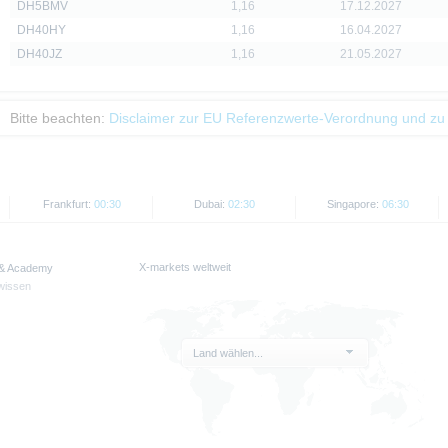
DH5BMV
1,16
17.12.2027
DH40HY
1,16
16.04.2027
DH40JZ
1,16
21.05.2027
Bitte beachten:
Disclaimer zur EU Referenzwerte-Verordnung und zu
Frankfurt:
00:30
Dubai:
02:30
Singapore:
06:30
X-markets weltweit
 & Academy
wissen
Land wählen...