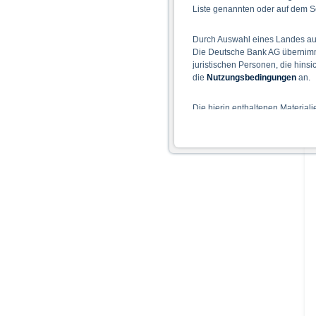
Liste genannten oder auf dem Sc
Durch Auswahl eines Landes aus
Die Deutsche Bank AG übernimmt
juristischen Personen, die hins
die
Nutzungsbedingungen
an.
Die hierin enthaltenen Material
Der Zugang zu auf diesen Webse
nicht ihren dauerhaften Wohnsitz
Hinweise für die Nutzung d
Die auf der X-markets Website 
einschließlich der Risiken sind
Bedingungen) zu entnehmen. Der
Verkaufsdokument der Wertpapi
sollten Anleger den Prospekt le
Prospekts durch die BaFin oder 
Alle Meinungsäußerungen geben 
Wie im jeweiligen Basisprospekt
Rechtsordnungen Beschränkunge