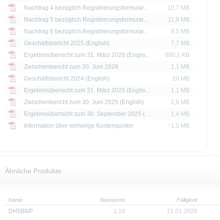
Nachtrag 4 bezüglich Registrierungsformular...
10,7 MB
ssigen Personen zum Kauf angeboten oder an diese verkauft werden.
Nachtrag 5 bezüglich Registrierungsformular...
11,9 MB
thaltenen Informationen dürfen nur in solchen Staaten verbreitet oder veröffentli
Nachtrag 6 bezüglich Registrierungsformular...
9,5 MB
rschriften zulässig ist. Der direkte oder indirekte Vertrieb der auf der X-markets
Geschäftsbericht 2025 (English)
7,7 MB
britannien, Kanada oder Japan, sowie seine Übermittlung an oder für Rechnung 
Ergebnisübersicht zum 31. März 2026 (Englis...
600,1 KB
ntersagt.
Zwischenbericht zum 30. Juni 2026
1,1 MB
d Preise werden nur zu Informationszwecken zur Verfügung gestellt und dienen nich
Geschäftsbericht 2024 (English)
20 MB
 der Vergangenheit sind kein Indikator für die künftige Wertentwicklung.
Ergebnisübersicht zum 31. März 2025 (Englis...
1,1 MB
Zwischenbericht zum 30. Juni 2025 (English)
2,8 MB
Ergebnisübersicht zum 30. September 2025 (E...
1,4 MB
Information über vorherige Kostenquoten
~1,0 MB
Ähnliche Produkte
Name
Basispreis
Fälligkeit
DH5BNP
1,16
21.01.2028