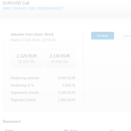
EUR/USD Call
WKN: DH40J2 / ISIN: DE000DH40J27
Aktueller Kurs (Geld / Brief)
Produkt
Basi
Stand:
07.08.2026,
19:59:40
2,120
EUR
2,130
EUR
30.000
Stk.
30.000
Stk.
Änderung absolut
0,000
EUR
Änderung in %
0,000 %
Tageshoch (Geld)
2,240
EUR
Tagestief (Geld)
1,950
EUR
Basiswert
Name
Akt. Kurs
+/-