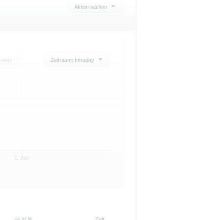
Aktion wählen
swert
Zeitraum: Intraday
1. Jan
+/- in %
Zeit