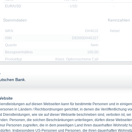
EUR/USD
-
USD
-
Stammdaten
Kennzahlen
WKN
DH40J2
Hebel
ISIN
DE000DH40J27
Quanto
Nein
Bezugsverhältnis
100,00
Produkttyp
Klass. Optionsscheine Call
Basiswert
EUR/USD
-
Rückzahlung
Cash
eutschen Bank.
Emissionstag
11.11.2025
Laufzeit
16.04.2027
Basispreis
1,1620 USD
Website
enstleistungen auf diesen Webseiten kann für bestimmte Personen und in einigen
ersonen in Ländern / Rechtsordnungen gerichtet, in denen die Veröffentlichung vo
d Dienstleistungen, wie sie auf dieser Webseite beschrieben sind, verboten ist, sei
Downloads
den. Personen, die solchen Beschränkungen unterliegen, dürfen diese Webseiten 
 nur Personen zugreifen, die in dem jeweiligen Land ihren dauerhaften Wohnsitz h
 dürfen. Insbesondere US-Personen und Personen, die ihren dauerhaften Wohnsitz 