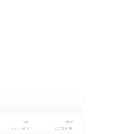
cht werden, in denen dies nach
 Website enthaltenen
von US-Personen oder in den
t als Indikator handelbarer
Geld
Brief
3,760 EUR
3,770 EUR