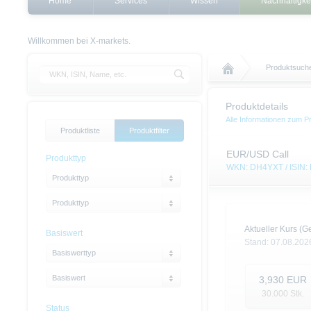
Home
Services
Wissen
Nachhaltigke
Willkommen bei X-markets.
Produktsuch
Produktdetails
Alle Informationen zum P
Produktliste
Produktfilter
EUR/USD Call
Produkttyp
WKN: DH4YXT / ISIN
Produkttyp
Produkttyp
Aktueller Kurs (Ge
Basiswert
Stand:
07.08.202
Basiswerttyp
Basiswert
3,930
EUR
30.000
Stk.
Status