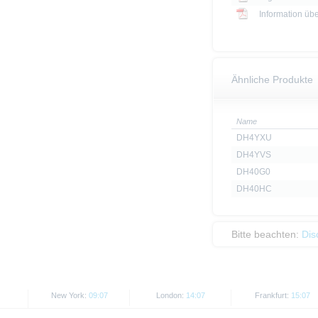
Information üb
Ähnliche Produkte
Name
DH4YXU
DH4YVS
DH40G0
DH40HC
Bitte beachten:
Dis
New York:
09:07
London:
14:07
Frankfurt:
15:07