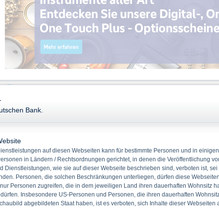
-
eutschen Bank.
Produkte in der Zeichnung
Website
enstleistungen auf diesen Webseiten kann für bestimmte Personen und in einigen
Name
Laufzeit
ersonen in Ländern / Rechtsordnungen gerichtet, in denen die Veröffentlichung vo
Festzinsanleihe mit ...
11.11.2030
d Dienstleistungen, wie sie auf dieser Webseite beschrieben sind, verboten ist, sei
NASDAQ 100 Sprint-Ze...
10.08.2027
den. Personen, die solchen Beschränkungen unterliegen, dürfen diese Webseiten 
 nur Personen zugreifen, die in dem jeweiligen Land ihren dauerhaften Wohnsitz h
Gold Zertifikat Plus...
08.08.2030
 dürfen. Insbesondere US-Personen und Personen, die ihren dauerhaften Wohnsitz 
S&P 500 Express-Zert...
08.08.2031
haubild abgebildeten Staat haben, ist es verboten, sich Inhalte dieser Webseiten
Grüne Festzinsanleih...
13.08.2031