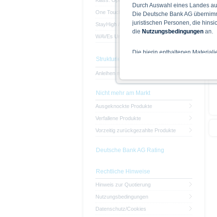
Klass. Optionsscheine
Durch Auswahl eines Landes aus
One Touch Optionsscheine
Die Deutsche Bank AG übernimmt
juristischen Personen, die hins
StayHigh / StayLow Optionsscheine
die
Nutzungsbedingungen
an.
WAVEs Unlimited
Die hierin enthaltenen Material
Strukturierte Anleihen
Der Zugang zu auf diesen Webse
nicht ihren dauerhaften Wohnsitz
Anleihen mit Kapitalschutz
Hinweise für die Nutzung d
Nicht mehr am Markt
Die auf der X-markets Website 
Ausgeknockte Produkte
einschließlich der Risiken sind
Bedingungen) zu entnehmen. Der
Verfallene Produkte
Verkaufsdokument der Wertpapi
Vorzeitig zurückgezahlte Produkte
sollten Anleger den Prospekt le
Prospekts durch die BaFin oder 
Deutsche Bank AG Rating
Alle Meinungsäußerungen geben 
Rechtliche Hinweise
Hinweis zur Quotierung
Wie im jeweiligen Basisprospekt
Rechtsordnungen Beschränkunge
Nutzungsbedingungen
Personen oder in den USA ansä
Datenschutz/Cookies