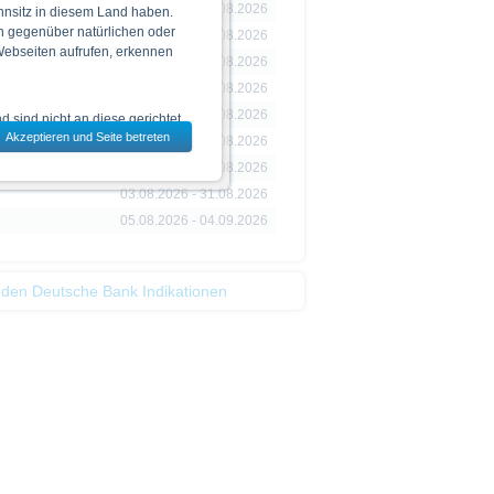
05.08.2026 - 18.08.2026
hnsitz in diesem Land haben.
n gegenüber natürlichen oder
05.08.2026 - 18.08.2026
 Webseiten aufrufen, erkennen
05.08.2026 - 18.08.2026
05.08.2026 - 18.08.2026
05.08.2026 - 18.08.2026
 sind nicht an diese gerichtet.
Akzeptieren und Seite betreten
dem jeweils ausgewählten Land
05.08.2026 - 18.08.2026
03.08.2026 - 27.08.2026
03.08.2026 - 31.08.2026
05.08.2026 - 04.09.2026
 zu den Wertpapieren
jeweiligen Endgültigen
n das allein verbindliche
Vor einer Anlageentscheidung
 den Deutsche Bank Indikationen
rstehen. Die Billigung des
ge Ankündigung ändern kann.
piere in bestimmten
n oder für Rechnung von US-