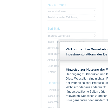
Neu am Markt
Neuemissionen
Produkte in der Zeichnung
Zertifikate
Express-Zertifikate
Index- / Partizipations-Zertifikate
Zertifikate mit Kapitalschutz
Willkommen bei X-markets 
Best Entry-Zertifikate
Investmentplattform der D
Airbag Zertifikate
Drop-Back Zertifikate
Hinweise zur Nutzung der 
+ mehr
Der Zugang zu Produkten und Di
Diese Webseiten sind nicht an P
Hebelprodukte
der Vertrieb solcher Produkte un
Wohnsitz oder aus anderen Grün
Digital Optionsscheine
länderspezifische Seiten dürfen
relevanten Webseiten zugreifen
Inline Optionsscheine
Liste genannten oder auf dem Sc
Inline Window-Optionsscheine