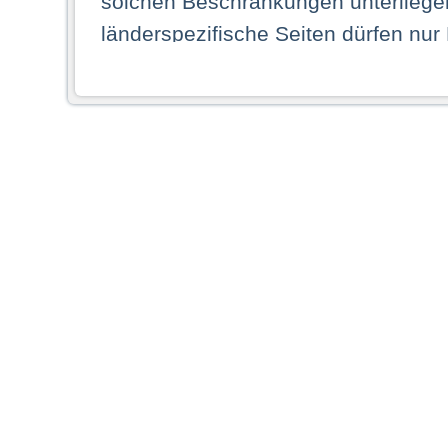
solchen Beschränkungen unterliegen
länderspezifische Seiten dürfen nur
Land ihren dauerhaften Wohnsitz ha
Webseiten zugreifen dürfen. Insbe
dauerhaften Wohnsitz in einem ande
Schaubild abgebildeten Staat haben,
anzusehen.
Durch Auswahl eines Landes aus der
dass Sie Ihren dauerhaften Wohnsi
AG übernimmt insbesondere keine Ve
von Webseiten gegenüber natürlichen
ihres Heimatlandes falsche Informat
Webseiten aufrufen, erkennen die
N