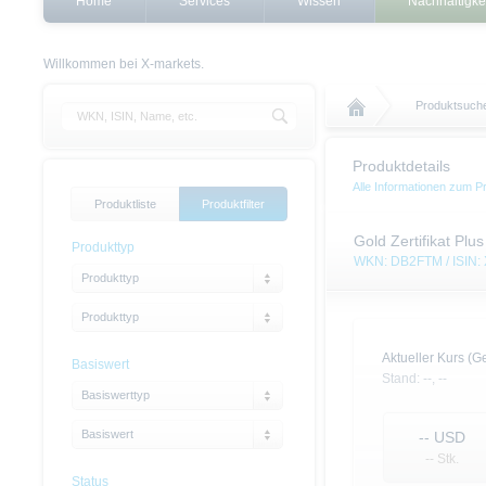
Home
Services
Wissen
Nachhaltigke
Willkommen bei X-markets.
Produktsuch
Produktdetails
Alle Informationen zum P
Produktliste
Produktfilter
Gold Zertifikat Plu
Produkttyp
WKN: DB2FTM / ISIN
Produkttyp
Produkttyp
Aktueller Kurs (Ge
Basiswert
Stand:
--,
--
Basiswerttyp
Basiswert
--
USD
-- Stk.
Status