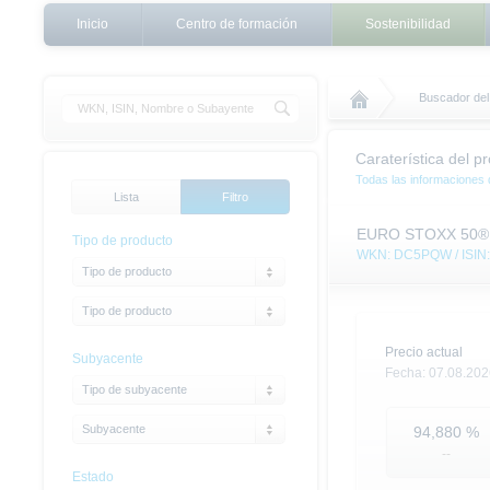
Inicio
Centro de formación
Sostenibilidad
Buscador del 
Caraterística del p
Todas las informaciones 
Lista
Filtro
EURO STOXX 50® (P
Tipo de producto
WKN: DC5PQW / ISIN
Tipo de producto
Tipo de producto
Precio actual
Subyacente
Fecha:
07.08.202
Tipo de subyacente
Subyacente
94,880
%
--
Estado